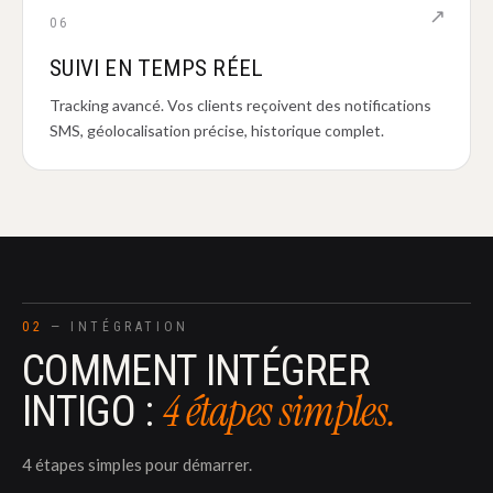
↗
06
SUIVI EN TEMPS RÉEL
Tracking avancé. Vos clients reçoivent des notifications
SMS, géolocalisation précise, historique complet.
02
— INTÉGRATION
COMMENT INTÉGRER
4 étapes simples.
INTIGO :
4 étapes simples pour démarrer.