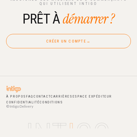
QUI UTILISENT INTIGO
démarrer ?
PRÊT À
CRÉER UN COMPTE
→
À PROPOS
FAQ
CONTACT
CARRIÈRES
ESPACE EXPÉDITEUR
CONFIDENTIALITÉ
CONDITIONS
© Intigo Delivery
INT
I
GO