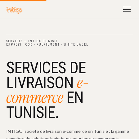
SERVICES — INTIGO TUNISIE
EXPRESS · COD · FULFILMENT · WHITE LABEL
SERVICES DE
e-
LIVRAISON
commerce
EN
TUNISIE.
INTIGO, société de livraison e-commerce en Tunisie : la gamme
complète de solutions logistiques pour les e-commerçants