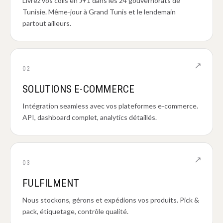
Livrez vos colis en J+1 dans les 24 gouvernorats de
Tunisie. Même-jour à Grand Tunis et le lendemain
partout ailleurs.
↗
02
SOLUTIONS E-COMMERCE
Intégration seamless avec vos plateformes e-commerce.
API, dashboard complet, analytics détaillés.
↗
03
FULFILMENT
Nous stockons, gérons et expédions vos produits. Pick &
pack, étiquetage, contrôle qualité.