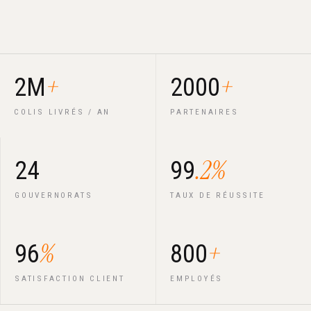
+
+
2M
2000
COLIS LIVRÉS / AN
PARTENAIRES
.2%
24
99
GOUVERNORATS
TAUX DE RÉUSSITE
%
+
96
800
SATISFACTION CLIENT
EMPLOYÉS