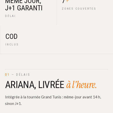
+
MÊME JOUR,
7
J+1 GARANTI
ZONES COUVERTES
DÉLAI
COD
INCLUS
01
— DÉLAIS
à l'heure.
ARIANA, LIVRÉE
Intégrée à la tournée Grand Tunis : même-jour avant 14 h,
sinon J+1.