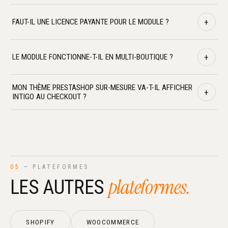
Oui. Le module supporte PrestaShop 1.7.6 et plus, et
+
FAUT-IL UNE LICENCE PAYANTE POUR LE MODULE ?
l'ensemble de la branche 8.x.
Non. Le module est gratuit. Vous payez uniquement les
+
LE MODULE FONCTIONNE-T-IL EN MULTI-BOUTIQUE ?
livraisons réalisées.
Oui. Le mode multi-boutique de PrestaShop est entièrement
MON THÈME PRESTASHOP SUR-MESURE VA-T-IL AFFICHER
+
supporté, avec configuration par boutique.
INTIGO AU CHECKOUT ?
Oui, à condition que le thème respecte les hooks de
transporteur standards. La quasi-totalité des thèmes
commerciaux les respectent.
05
— PLATEFORMES
plateformes.
LES AUTRES
SHOPIFY
WOOCOMMERCE