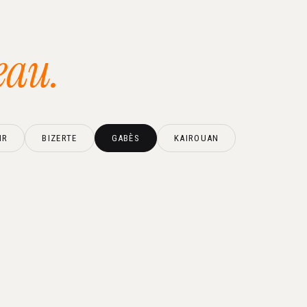
eau.
IR
BIZERTE
GABÈS
KAIROUAN