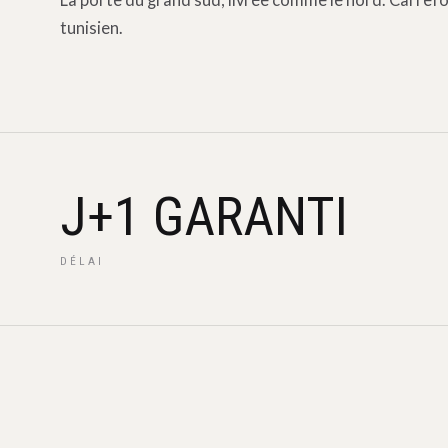
La porte du grand sud, livrée comme le nord. Carrefo
tunisien.
J+1 GARANTI
DÉLAI