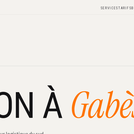
SERVICES
TARIFS
B
Gabè
SON À