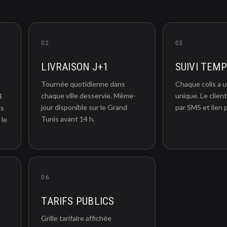
02
03
LIVRAISON J+1
SUIVI TEM
Tournée quotidienne dans
Chaque colis a 
chaque ville desservie. Même-
unique. Le client
4
jour disponible sur le Grand
par SMS et lien p
rs
Tunis avant 14 h.
 le
06
TARIFS PUBLICS
Grille tarifaire affichée