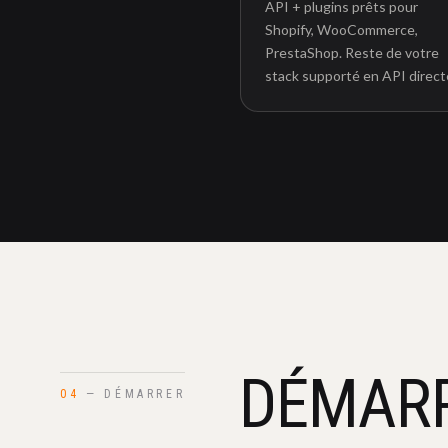
API + plugins prêts pour
Shopify, WooCommerce,
PrestaShop. Reste de votre
stack supporté en API direct
DÉMAR
04
— DÉMARRER