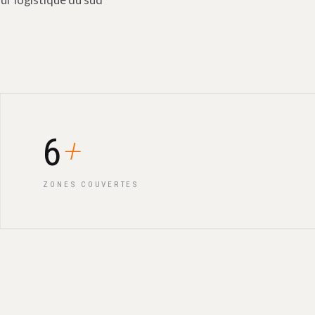
ur logistique du sud
+
6
ZONES COUVERTES