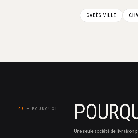
GABÈS VILLE
CHA
POURQU
03
— POURQUOI
Une seule société de livraison 