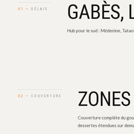
GABÈS, 
01
— DÉLAIS
Hub pour le sud : Médenine, Tatao
ZONES
02
— COUVERTURE
Couverture complète du gou
dessertes étendues sur dem