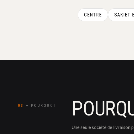
CENTRE
SAKIET 
POURQU
03
— POURQUOI
Une seule société de livraison 