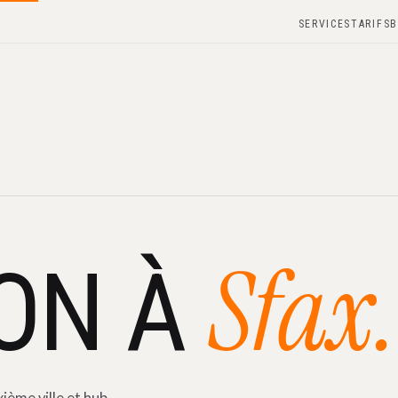
SERVICES
TARIFS
B
Sfax.
SON À