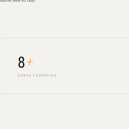
ième ville et hub
+
8
ZONES COUVERTES