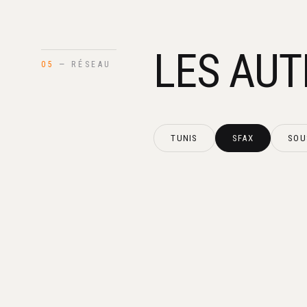
LES AUT
05
— RÉSEAU
TUNIS
SFAX
SOU