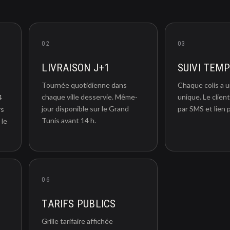
02
03
LIVRAISON J+1
SUIVI TEM
Tournée quotidienne dans
Chaque colis a 
chaque ville desservie. Même-
unique. Le client
4
jour disponible sur le Grand
par SMS et lien p
rs
Tunis avant 14 h.
 le
06
TARIFS PUBLICS
Grille tarifaire affichée