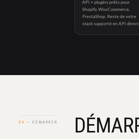
API + plugins prêts pour
Shopify, WooCommerce,
PrestaShop. Reste de votre
stack supporté en API direct
DÉMAR
04
— DÉMARRER