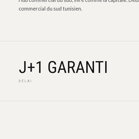
Hub commercial du sud, livré comme la capitale. Deux
commercial du sud tunisien.
J+1 GARANTI
DÉLAI